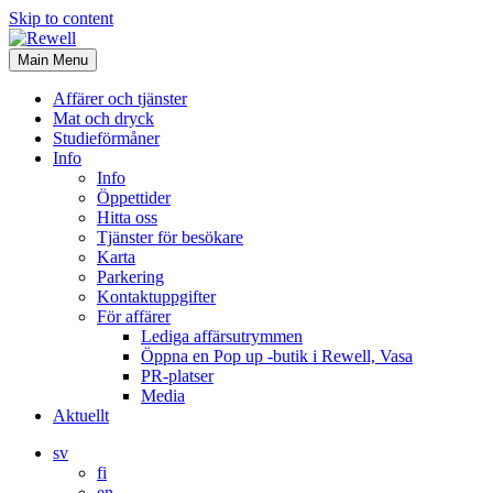
Skip to content
Main Menu
Affärer och tjänster
Mat och dryck
Studieförmåner
Info
Info
Öppettider
Hitta oss
Tjänster för besökare
Karta
Parkering
Kontaktuppgifter
För affärer
Lediga affärsutrymmen
Öppna en Pop up -butik i Rewell, Vasa
PR-platser
Media
Aktuellt
sv
fi
en