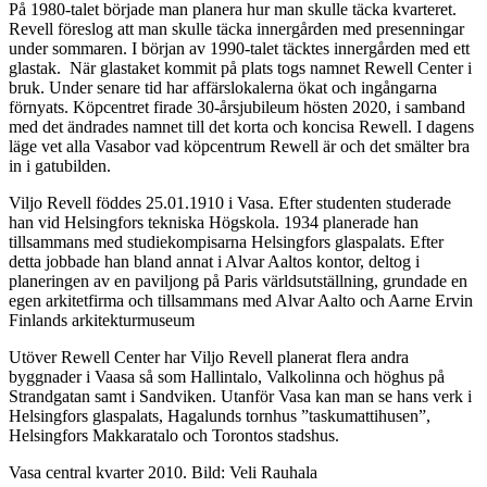
På 1980-talet började man planera hur man skulle täcka kvarteret.
Revell föreslog att man skulle täcka innergården med presenningar
under sommaren. I början av 1990-talet täcktes innergården med ett
glastak. När glastaket kommit på plats togs namnet Rewell Center i
bruk. Under senare tid har affärslokalerna ökat och ingångarna
förnyats. Köpcentret firade 30-årsjubileum hösten 2020, i samband
med det ändrades namnet till det korta och koncisa Rewell. I dagens
läge vet alla Vasabor vad köpcentrum Rewell är och det smälter bra
in i gatubilden.
Viljo Revell föddes 25.01.1910 i Vasa. Efter studenten studerade
han vid Helsingfors tekniska Högskola. 1934 planerade han
tillsammans med studiekompisarna Helsingfors glaspalats. Efter
detta jobbade han bland annat i Alvar Aaltos kontor, deltog i
planeringen av en paviljong på Paris världsutställning, grundade en
egen arkitetfirma och tillsammans med Alvar Aalto och Aarne Ervin
Finlands arkitekturmuseum
Utöver Rewell Center har Viljo Revell planerat flera andra
byggnader i Vaasa så som Hallintalo, Valkolinna och höghus på
Strandgatan samt i Sandviken. Utanför Vasa kan man se hans verk i
Helsingfors glaspalats, Hagalunds tornhus ”taskumattihusen”,
Helsingfors Makkaratalo och Torontos stadshus.
Vasa central kvarter 2010. Bild: Veli Rauhala