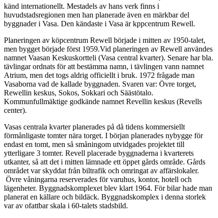
känd internationellt. Mestadels av hans verk finns i
huvudstadsregionen men han planerade även en märkbar del
byggnader i Vasa. Den kändaste i Vasa är kppcentrum Rewell.
Planeringen av köpcentrum Rewell började i mitten av 1950-talet,
men bygget började först 1959.Vid planeringen av Rewell användes
namnet Vaasan Keskuskortteli (Vasa central kvarter). Senare har bla.
tävlingar ordnats för att bestämma namn, i tävlingen vann namnet
Atrium, men det togs aldrig officiellt i bruk. 1972 frågade man
Vasaborna vad de kallade byggnaden. Svaren var: Övre torget,
Rewellin keskus, Sokos, Sokkari och Säästötalo.
Kommunfullmäktige godkände namnet Revellin keskus (Revells
center).
Vasas centrala kvarter planerades på då tidens kommersiellt
förmånligaste tomter nära torget. I början planerades nybygge för
endast en tomt, men så småningom utvidgades projektet till
ytterligare 3 tomter. Revell placerade byggnaderna i kvarterets
utkanter, så att det i mitten lämnade ett öppet gårds område. Gårds
området var skyddat från biltrafik och omringat av affärslokaler.
Övre våningarna reserverades för varuhus, kontor, hotell och
lägenheter. Byggnadskomplexet blev klart 1964. För bilar hade man
planerat en källare och bildäck. Byggnadskomplex i denna storlek
var av ofattbar skala i 60-talets stadsbild.