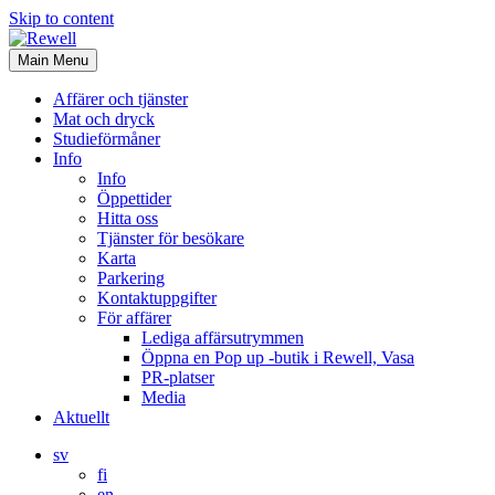
Skip to content
Main Menu
Affärer och tjänster
Mat och dryck
Studieförmåner
Info
Info
Öppettider
Hitta oss
Tjänster för besökare
Karta
Parkering
Kontaktuppgifter
För affärer
Lediga affärsutrymmen
Öppna en Pop up -butik i Rewell, Vasa
PR-platser
Media
Aktuellt
sv
fi
en