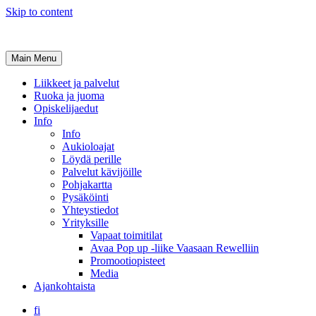
Skip to content
Main Menu
Liikkeet ja palvelut
Ruoka ja juoma
Opiskelijaedut
Info
Info
Aukioloajat
Löydä perille
Palvelut kävijöille
Pohjakartta
Pysäköinti
Yhteystiedot
Yrityksille
Vapaat toimitilat
Avaa Pop up -liike Vaasaan Rewelliin
Promootiopisteet
Media
Ajankohtaista
fi