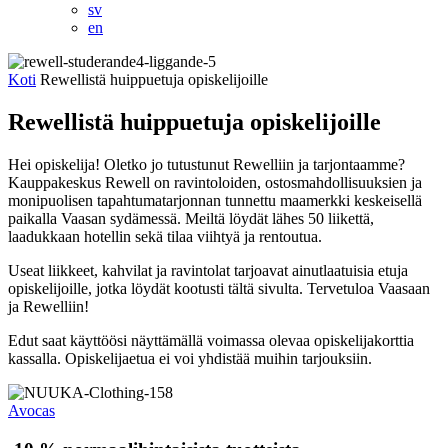
sv
en
Koti
Rewellistä huippuetuja opiskelijoille
Rewellistä huippuetuja opiskelijoille
Hei opiskelija! Oletko jo tutustunut Rewelliin ja tarjontaamme?
Kauppakeskus Rewell on ravintoloiden, ostosmahdollisuuksien ja
monipuolisen tapahtumatarjonnan tunnettu maamerkki keskeisellä
paikalla Vaasan sydämessä. Meiltä löydät lähes 50 liikettä,
laadukkaan hotellin sekä tilaa viihtyä ja rentoutua.
Useat liikkeet, kahvilat ja ravintolat tarjoavat ainutlaatuisia etuja
opiskelijoille, jotka löydät kootusti tältä sivulta. Tervetuloa Vaasaan
ja Rewelliin!
Edut saat käyttöösi näyttämällä voimassa olevaa opiskelijakorttia
kassalla. Opiskelijaetua ei voi yhdistää muihin tarjouksiin.
Avocas