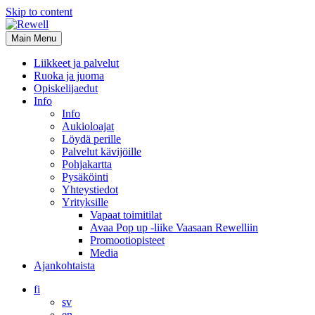
Skip to content
Main Menu
Liikkeet ja palvelut
Ruoka ja juoma
Opiskelijaedut
Info
Info
Aukioloajat
Löydä perille
Palvelut kävijöille
Pohjakartta
Pysäköinti
Yhteystiedot
Yrityksille
Vapaat toimitilat
Avaa Pop up -liike Vaasaan Rewelliin
Promootiopisteet
Media
Ajankohtaista
fi
sv
en