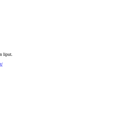
 liput.
t/