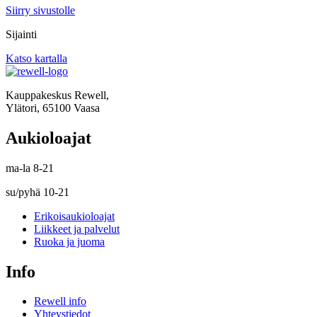
Siirry sivustolle
Sijainti
Katso kartalla
Kauppakeskus Rewell,
Ylätori, 65100 Vaasa
Aukioloajat
ma-la 8-21
su/pyhä 10-21
Erikoisaukioloajat
Liikkeet ja palvelut
Ruoka ja juoma
Info
Rewell info
Yhteystiedot