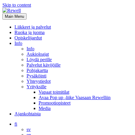
Skip to content
Main Menu
Liikkeet ja palvelut
Ruoka ja juoma
Opiskelijaedut
Info
Info
Aukioloajat
Löydä perille
Palvelut kävijöille
Pohjakartta
Pysäköinti
Yhteystiedot
Yrityksille
Vapaat toimitilat
Avaa Pop up -liike Vaasaan Rewelliin
Promootiopisteet
Media
Ajankohtaista
fi
sv
en