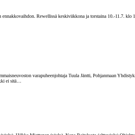
n ennakkovaihdon. Rewellissä keskiviikkona ja torstaina 10.-11.7. klo 11
maisneuvoston varapuheenjohtaja Tuula Jäntti, Pohjanmaan Yhdistykse
ki ei sitä…