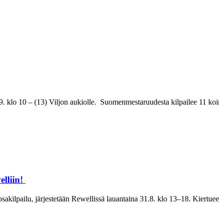
 klo 10 – (13) Viljon aukiolle. Suomenmestaruudesta kilpailee 11 koir
elliin!
kilpailu, järjestetään Rewellissä lauantaina 31.8. klo 13–18. Kiertueel