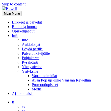
Skip to content
Main Menu
Liikkeet ja palvelut
Ruoka ja juoma
Opiskelijaedut
Info
Info
Aukioloajat
Löydä perille
Palvelut kävijöille
Pohjakartta
Pysäköinti
Yhteystiedot
Yrityksille
Vapaat toimitilat
Avaa Pop up -liike Vaasaan Rewelliin
Promootiopisteet
Media
Ajankohtaista
fi
sv
en