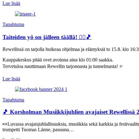
Lue lisää
Tapahtuma
Taiteiden yö on jälleen täällä! 🤸‍♀️🎵
Rewellissä on tarjolla huikeaa ohjelmaa ja elämyksiä to 15.8. klo 16:30
Kauppakeskus pitää ovet avoinna aina klo 01:00 saakka.
Tervetuloa nauttimaan Rewellin tarjonnasta ja tunnelmasta! ⭐
Lue lisää
Tapahtuma
🎵 Korsholman Musiikkijuhlien avajaiset Rewellissä 2
🍬Luvassa avajaisjuhlallisuuksia, musiikkia sekä karkkia ja festivaali
trumpetti Tuomas Länne, pasuuna…