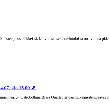
 alkaen ja osa liikkeistä, kahviloista sekä ravintoloista on avoinna pide
4.07. klo 15.00 🎵
tunnelmaa. 🎶 Ostrobothnia Brass Quartet tarjoaa mukaansatempaavaa musii