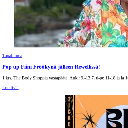
Tapahtuma
Pop up Fiini Fröökynä jälleen Rewellissä!
1 krs, The Body Shoppia vastapäätä. Auki: 9.-13.7. ti-pe 11-18 ja la 
Lue lisää