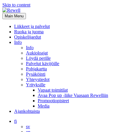
Skip to content
Main Menu
Liikkeet ja palvelut
Ruoka ja juoma
Opiskelijaedut
Info
Info
Aukioloajat
Löydä perille
Palvelut kävijöille
Pohjakartta
Pysäköinti
Yhteystiedot
Yrityksille
Vapaat toimitilat
Avaa Pop up -liike Vaasaan Rewelliin
Promootiopisteet
Media
Ajankohtaista
fi
sv
en