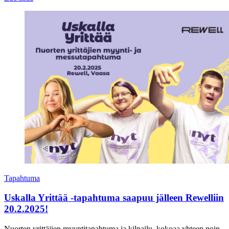
Tapahtuma
Uskalla Yrittää -tapahtuma saapuu jälleen Rewelliin
20.2.2025!
Nuorten yrittäjien myyntitapahtuma ja kilpailu, kokoaa yhteen noin