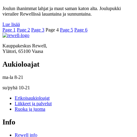
Joulun ihanimmat lahjat ja maut saman katon alta. Joulupukki
vierailee Rewellissä lauantaina ja sunnuntaina.
Lue lisää
Page
1
Page
2
Page
3
Page
4
Page
5
Page
6
Kauppakeskus Rewell,
Ylätori, 65100 Vaasa
Aukioloajat
ma-la 8-21
su/pyhä 10-21
Erikoisaukioloajat
Liikkeet ja palvelut
Ruoka ja juoma
Info
Rewell info