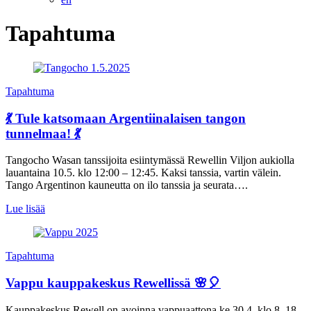
Tapahtuma
Tapahtuma
💃 Tule katsomaan Argentiinalaisen tangon
tunnelmaa! 💃
Tangocho Wasan tanssijoita esiintymässä Rewellin Viljon aukiolla
lauantaina 10.5. klo 12:00 – 12:45. Kaksi tanssia, vartin välein.
Tango Argentinon kauneutta on ilo tanssia ja seurata….
Lue lisää
Tapahtuma
Vappu kauppakeskus Rewellissä 🌸🎈
Kauppakeskus Rewell on avoinna vappuaattona ke 30.4. klo 8–18