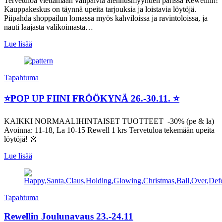
Tervetuloa viettämään välipäiviä alennusmyyntien parissa Rewelliin!
Kauppakeskus on täynnä upeita tarjouksia ja loistavia löytöjä.
Piipahda shoppailun lomassa myös kahviloissa ja ravintoloissa, ja
nauti laajasta valikoimasta…
Lue lisää
Tapahtuma
⭐POP UP FIINI FRÖÖKYNÄ 26.-30.11. ⭐
KAIKKI NORMAALIHINTAISET TUOTTEET -30% (pe & la)
Avoinna: 11-18, La 10-15 Rewell 1 krs Tervetuloa tekemään upeita
löytöjä! 👗
Lue lisää
Tapahtuma
Rewellin Joulunavaus 23.-24.11