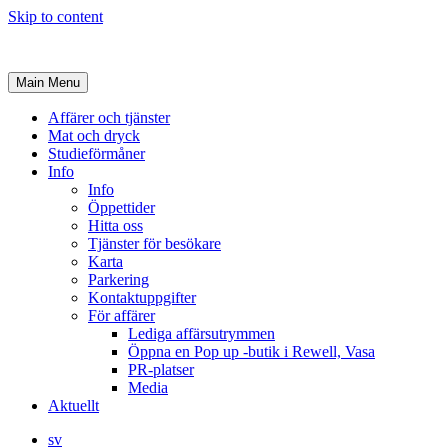
Skip to content
Main Menu
Affärer och tjänster
Mat och dryck
Studieförmåner
Info
Info
Öppettider
Hitta oss
Tjänster för besökare
Karta
Parkering
Kontaktuppgifter
För affärer
Lediga affärsutrymmen
Öppna en Pop up -butik i Rewell, Vasa
PR-platser
Media
Aktuellt
sv