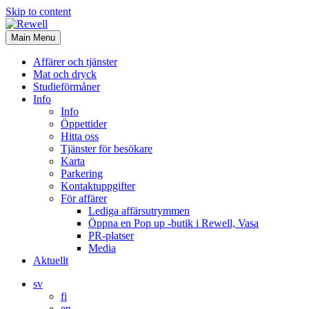
Skip to content
Main Menu
Affärer och tjänster
Mat och dryck
Studieförmåner
Info
Info
Öppettider
Hitta oss
Tjänster för besökare
Karta
Parkering
Kontaktuppgifter
För affärer
Lediga affärsutrymmen
Öppna en Pop up -butik i Rewell, Vasa
PR-platser
Media
Aktuellt
sv
fi
en