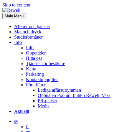
Skip to content
Main Menu
Affärer och tjänster
Mat och dryck
Studieförmåner
Info
Info
Öppettider
Hitta oss
Tjänster för besökare
Karta
Parkering
Kontaktuppgifter
För affärer
Lediga affärsutrymmen
Öppna en Pop up -butik i Rewell, Vasa
PR-platser
Media
Aktuellt
sv
fi
en