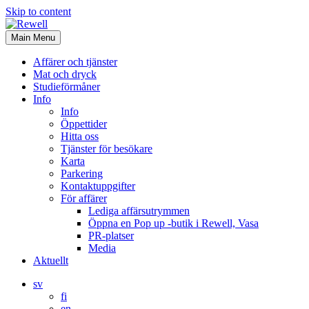
Skip to content
Main Menu
Affärer och tjänster
Mat och dryck
Studieförmåner
Info
Info
Öppettider
Hitta oss
Tjänster för besökare
Karta
Parkering
Kontaktuppgifter
För affärer
Lediga affärsutrymmen
Öppna en Pop up -butik i Rewell, Vasa
PR-platser
Media
Aktuellt
sv
fi
en