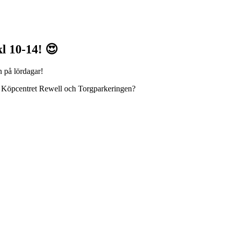
l 10-14! 😍
n på lördagar!
ör Köpcentret Rewell och Torgparkeringen?