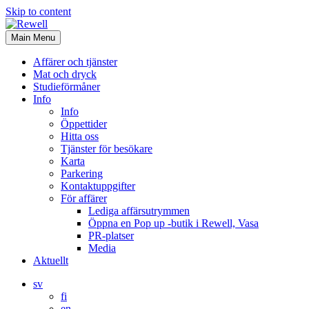
Skip to content
Main Menu
Affärer och tjänster
Mat och dryck
Studieförmåner
Info
Info
Öppettider
Hitta oss
Tjänster för besökare
Karta
Parkering
Kontaktuppgifter
För affärer
Lediga affärsutrymmen
Öppna en Pop up -butik i Rewell, Vasa
PR-platser
Media
Aktuellt
sv
fi
en