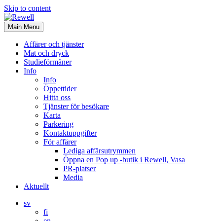
Skip to content
Main Menu
Affärer och tjänster
Mat och dryck
Studieförmåner
Info
Info
Öppettider
Hitta oss
Tjänster för besökare
Karta
Parkering
Kontaktuppgifter
För affärer
Lediga affärsutrymmen
Öppna en Pop up -butik i Rewell, Vasa
PR-platser
Media
Aktuellt
sv
fi
en