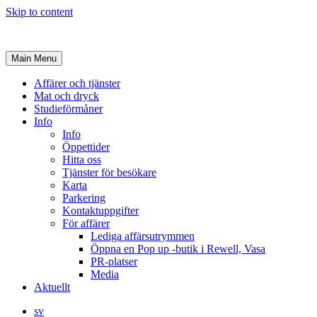
Skip to content
Main Menu
Affärer och tjänster
Mat och dryck
Studieförmåner
Info
Info
Öppettider
Hitta oss
Tjänster för besökare
Karta
Parkering
Kontaktuppgifter
För affärer
Lediga affärsutrymmen
Öppna en Pop up -butik i Rewell, Vasa
PR-platser
Media
Aktuellt
sv