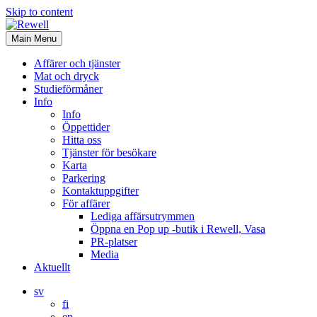
Skip to content
Main Menu
Affärer och tjänster
Mat och dryck
Studieförmåner
Info
Info
Öppettider
Hitta oss
Tjänster för besökare
Karta
Parkering
Kontaktuppgifter
För affärer
Lediga affärsutrymmen
Öppna en Pop up -butik i Rewell, Vasa
PR-platser
Media
Aktuellt
sv
fi
en