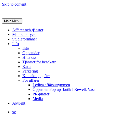
Skip to content
Main Menu
Affärer och tjänster
Mat och dryck
Studieförmåner
Info
Info
Öppettider
Hitta oss
Tjänster för besökare
Karta
Parkering
Kontaktuppgifter
För affärer
Lediga affärsutrymmen
Öppna en Pop up -butik i Rewell, Vasa
PR-platser
Media
Aktuellt
sv