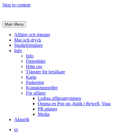
Skip to content
Main Menu
Affärer och tjänster
Mat och dryck
Studieförmåner
Info
Info
Öppettider
Hitta oss
Tjänster för besökare
Karta
Parkering
Kontaktuppgifter
För affärer
Lediga affärsutrymmen
Öppna en Pop up -butik i Rewell, Vasa
PR-platser
Media
Aktuellt
sv