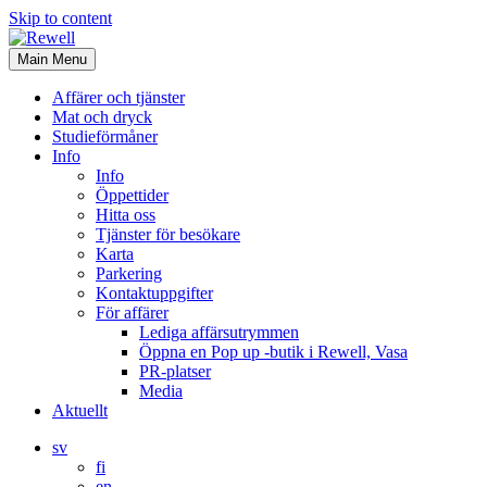
Skip to content
Main Menu
Affärer och tjänster
Mat och dryck
Studieförmåner
Info
Info
Öppettider
Hitta oss
Tjänster för besökare
Karta
Parkering
Kontaktuppgifter
För affärer
Lediga affärsutrymmen
Öppna en Pop up -butik i Rewell, Vasa
PR-platser
Media
Aktuellt
sv
fi
en