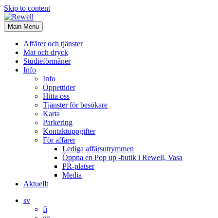
Skip to content
Main Menu
Affärer och tjänster
Mat och dryck
Studieförmåner
Info
Info
Öppettider
Hitta oss
Tjänster för besökare
Karta
Parkering
Kontaktuppgifter
För affärer
Lediga affärsutrymmen
Öppna en Pop up -butik i Rewell, Vasa
PR-platser
Media
Aktuellt
sv
fi
en