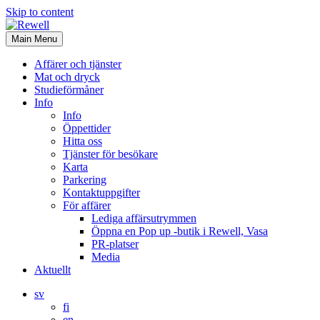
Skip to content
Main Menu
Affärer och tjänster
Mat och dryck
Studieförmåner
Info
Info
Öppettider
Hitta oss
Tjänster för besökare
Karta
Parkering
Kontaktuppgifter
För affärer
Lediga affärsutrymmen
Öppna en Pop up -butik i Rewell, Vasa
PR-platser
Media
Aktuellt
sv
fi
en