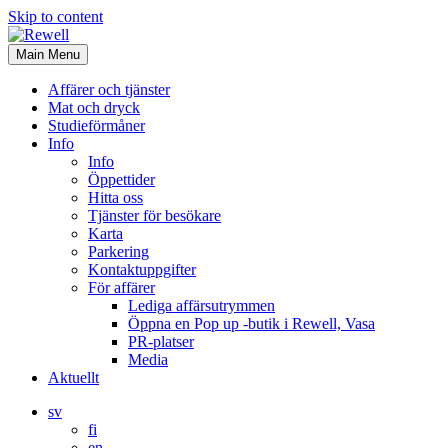
Skip to content
Main Menu
Affärer och tjänster
Mat och dryck
Studieförmåner
Info
Info
Öppettider
Hitta oss
Tjänster för besökare
Karta
Parkering
Kontaktuppgifter
För affärer
Lediga affärsutrymmen
Öppna en Pop up -butik i Rewell, Vasa
PR-platser
Media
Aktuellt
sv
fi
en