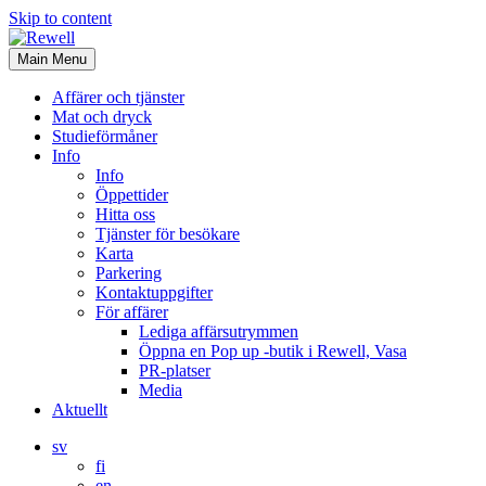
Skip to content
Main Menu
Affärer och tjänster
Mat och dryck
Studieförmåner
Info
Info
Öppettider
Hitta oss
Tjänster för besökare
Karta
Parkering
Kontaktuppgifter
För affärer
Lediga affärsutrymmen
Öppna en Pop up -butik i Rewell, Vasa
PR-platser
Media
Aktuellt
sv
fi
en