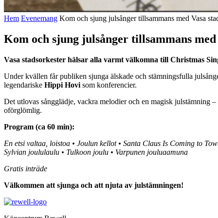
Hem
Evenemang
Kom och sjung julsånger tillsammans med Vasa sta
Kom och sjung julsånger tillsammans med 
Vasa stadsorkester hälsar alla varmt välkomna till Christmas Sin
Under kvällen får publiken sjunga älskade och stämningsfulla julsån
legendariske
Hippi Hovi
som konferencier.
Det utlovas sångglädje, vackra melodier och en magisk julstämning –
oförglömlig.
Program (ca 60 min):
En etsi valtaa, loistoa • Joulun kellot • Santa Claus Is Coming to T
Sylvian joululaulu • Tulkoon joulu • Varpunen jouluaamuna
Gratis inträde
Välkommen att sjunga och att njuta av julstämningen!