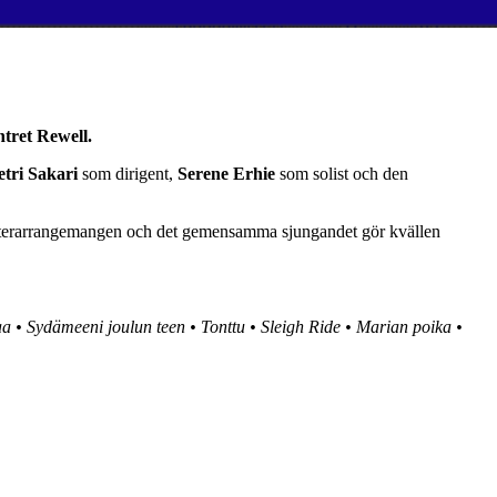
ntret Rewell.
etri Sakari
som dirigent,
Serene Erhie
som solist och den
kesterarrangemangen och det gemensamma sjungandet gör kvällen
aa • Sydämeeni joulun teen • Tonttu • Sleigh Ride • Marian poika •