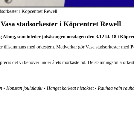
dsorkester i Köpcentret Rewell
Vasa stadsorkester i Köpcentret Rewell
g Along, som inleder julsäsongen onsdagen den 3.12 kl. 18 i Köpce
ger tillsammans med orkestern. Medverkar gör Vasa stadsorkester med
P
 precis det vi behöver under årets mörkaste tid. De stämningsfulla or
own • Konstan joululaulu • Hanget korkeat nietokset • Rauhaa vain rauh