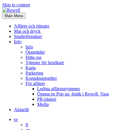
Skip to content
Main Menu
Affärer och tjänster
Mat och dryck
Studieförmåner
Info
Info
Öppettider
Hitta oss
Tjänster för besökare
Karta
Parkering
Kontaktuppgifter
För affärer
Lediga affärsutrymmen
Öppna en Pop up -butik i Rewell, Vasa
PR-platser
Media
Aktuellt
sv
fi
en