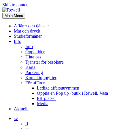
Skip to content
Main Menu
Affärer och tjänster
Mat och dryck
Studieförmåner
Info
Info
Öppettider
Hitta oss
Tjänster för besökare
Karta
Parkering
Kontaktuppgifter
För affärer
Lediga affärsutrymmen
Öppna en Pop up -butik i Rewell, Vasa
PR-platser
Media
Aktuellt
sv
fi
en