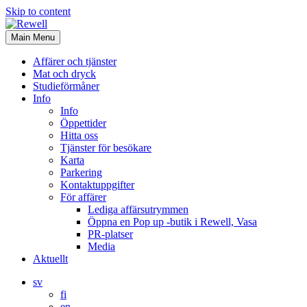
Skip to content
Main Menu
Affärer och tjänster
Mat och dryck
Studieförmåner
Info
Info
Öppettider
Hitta oss
Tjänster för besökare
Karta
Parkering
Kontaktuppgifter
För affärer
Lediga affärsutrymmen
Öppna en Pop up -butik i Rewell, Vasa
PR-platser
Media
Aktuellt
sv
fi
en