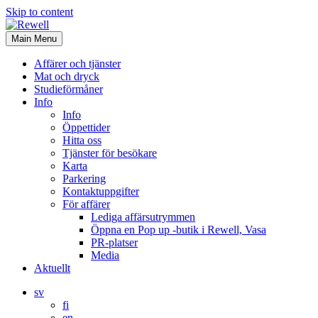
Skip to content
Main Menu
Affärer och tjänster
Mat och dryck
Studieförmåner
Info
Info
Öppettider
Hitta oss
Tjänster för besökare
Karta
Parkering
Kontaktuppgifter
För affärer
Lediga affärsutrymmen
Öppna en Pop up -butik i Rewell, Vasa
PR-platser
Media
Aktuellt
sv
fi
en