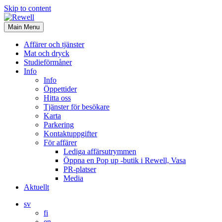
Skip to content
Main Menu
Affärer och tjänster
Mat och dryck
Studieförmåner
Info
Info
Öppettider
Hitta oss
Tjänster för besökare
Karta
Parkering
Kontaktuppgifter
För affärer
Lediga affärsutrymmen
Öppna en Pop up -butik i Rewell, Vasa
PR-platser
Media
Aktuellt
sv
fi
en