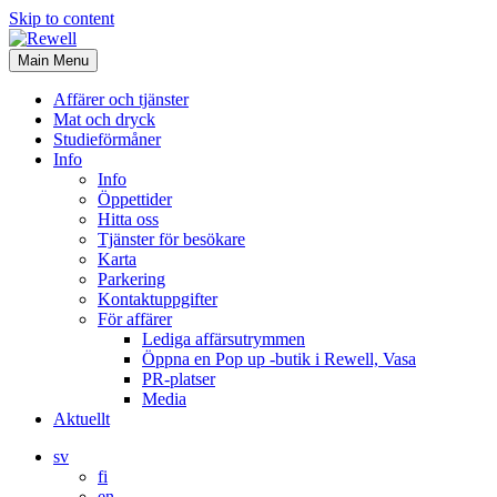
Skip to content
Main Menu
Affärer och tjänster
Mat och dryck
Studieförmåner
Info
Info
Öppettider
Hitta oss
Tjänster för besökare
Karta
Parkering
Kontaktuppgifter
För affärer
Lediga affärsutrymmen
Öppna en Pop up -butik i Rewell, Vasa
PR-platser
Media
Aktuellt
sv
fi
en