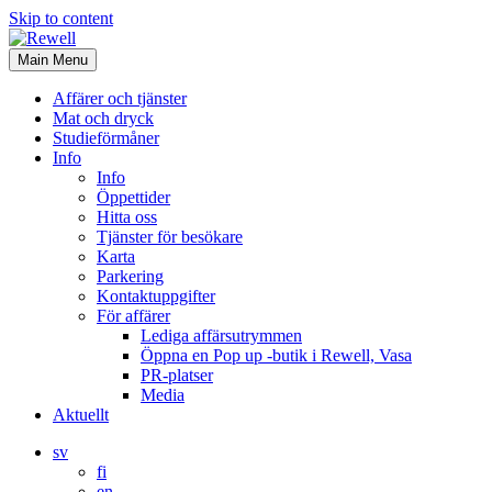
Skip to content
Main Menu
Affärer och tjänster
Mat och dryck
Studieförmåner
Info
Info
Öppettider
Hitta oss
Tjänster för besökare
Karta
Parkering
Kontaktuppgifter
För affärer
Lediga affärsutrymmen
Öppna en Pop up -butik i Rewell, Vasa
PR-platser
Media
Aktuellt
sv
fi
en