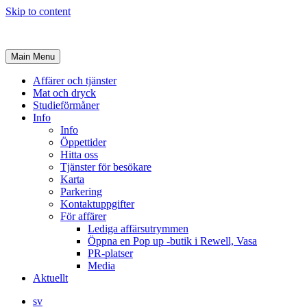
Skip to content
Main Menu
Affärer och tjänster
Mat och dryck
Studieförmåner
Info
Info
Öppettider
Hitta oss
Tjänster för besökare
Karta
Parkering
Kontaktuppgifter
För affärer
Lediga affärsutrymmen
Öppna en Pop up -butik i Rewell, Vasa
PR-platser
Media
Aktuellt
sv