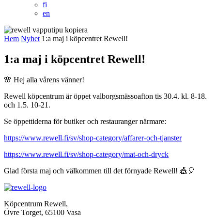
fi
en
Hem
Nyhet
1:a maj i köpcentret Rewell!
1:a maj i köpcentret Rewell!
🌸 Hej alla vårens vänner!
Rewell köpcentrum är öppet valborgsmässoafton tis 30.4. kl. 8-18.
och 1.5. 10-21.
Se öppettiderna för butiker och restauranger närmare:
https://www.rewell.fi/sv/shop-category/affarer-och-tjanster
https://www.rewell.fi/sv/shop-category/mat-och-dryck
Glad första maj och välkommen till det förnyade Rewell! 🎪🎈
Köpcentrum Rewell,
Övre Torget, 65100 Vasa