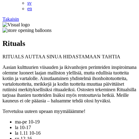
sv
en
Takaisin
Rituals
RITUALS AUTTAA SINUA HIDASTAMAAN TAHTIA
Aasian kulttuurien viisauden ja ikivanhojen perinteiden inspiroimana
olemme luoneet laajan malliston ylellisiä, mutta edullisia tuotteita
kotiin ja vartalolle. Ainutlaatuinen yhdistelmä ihonhoitotuotteita,
vartalotuotteita, meikkejä ja kodin tuotteita muuttaa päivittäiset
rutiinisi merkityksellisiksi rituaaleiksi. Ostosten tekeminen Ritualsilla
tarjoaa ihanien tuotteiden lisäksi myös rentouttavia hetkiä. Meille
kauneus ei ole pääasia – haluamme tehdä olosi hyväksi.
Tervetuloa uuteen upeaan myymäläämme!
ma-pe 10-19
la 10-17
la 1.11 10-16
su 12-16