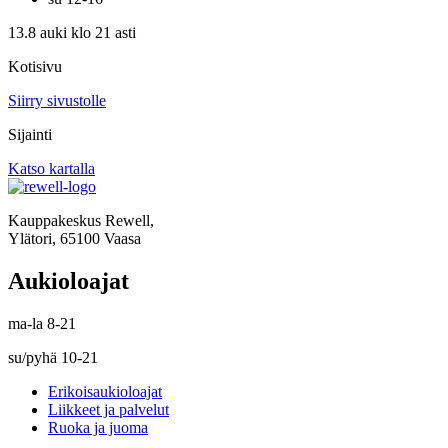
13.8 auki klo 21 asti
Kotisivu
Siirry sivustolle
Sijainti
Katso kartalla
Kauppakeskus Rewell,
Ylätori, 65100 Vaasa
Aukioloajat
ma-la 8-21
su/pyhä 10-21
Erikoisaukioloajat
Liikkeet ja palvelut
Ruoka ja juoma