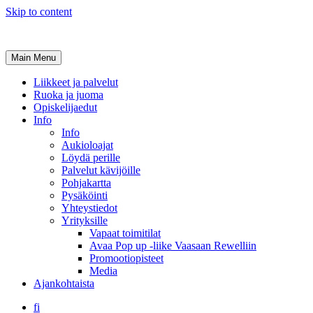
Skip to content
Main Menu
Liikkeet ja palvelut
Ruoka ja juoma
Opiskelijaedut
Info
Info
Aukioloajat
Löydä perille
Palvelut kävijöille
Pohjakartta
Pysäköinti
Yhteystiedot
Yrityksille
Vapaat toimitilat
Avaa Pop up -liike Vaasaan Rewelliin
Promootiopisteet
Media
Ajankohtaista
fi