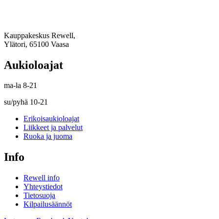
Kauppakeskus Rewell,
Ylätori, 65100 Vaasa
Aukioloajat
ma-la 8-21
su/pyhä 10-21
Erikoisaukioloajat
Liikkeet ja palvelut
Ruoka ja juoma
Info
Rewell info
Yhteystiedot
Tietosuoja
Kilpailusäännöt