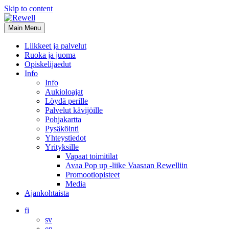
Skip to content
Main Menu
Liikkeet ja palvelut
Ruoka ja juoma
Opiskelijaedut
Info
Info
Aukioloajat
Löydä perille
Palvelut kävijöille
Pohjakartta
Pysäköinti
Yhteystiedot
Yrityksille
Vapaat toimitilat
Avaa Pop up -liike Vaasaan Rewelliin
Promootiopisteet
Media
Ajankohtaista
fi
sv
en