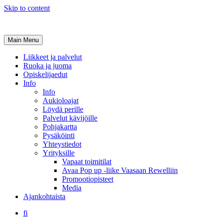
Skip to content
Main Menu
Liikkeet ja palvelut
Ruoka ja juoma
Opiskelijaedut
Info
Info
Aukioloajat
Löydä perille
Palvelut kävijöille
Pohjakartta
Pysäköinti
Yhteystiedot
Yrityksille
Vapaat toimitilat
Avaa Pop up -liike Vaasaan Rewelliin
Promootiopisteet
Media
Ajankohtaista
fi