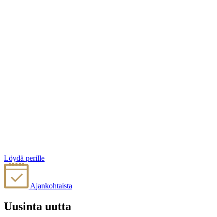
Löydä perille
Ajankohtaista
Uusinta uutta