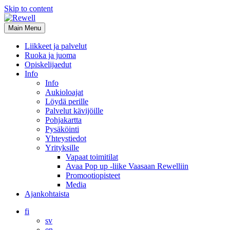
Skip to content
Main Menu
Liikkeet ja palvelut
Ruoka ja juoma
Opiskelijaedut
Info
Info
Aukioloajat
Löydä perille
Palvelut kävijöille
Pohjakartta
Pysäköinti
Yhteystiedot
Yrityksille
Vapaat toimitilat
Avaa Pop up -liike Vaasaan Rewelliin
Promootiopisteet
Media
Ajankohtaista
fi
sv
en