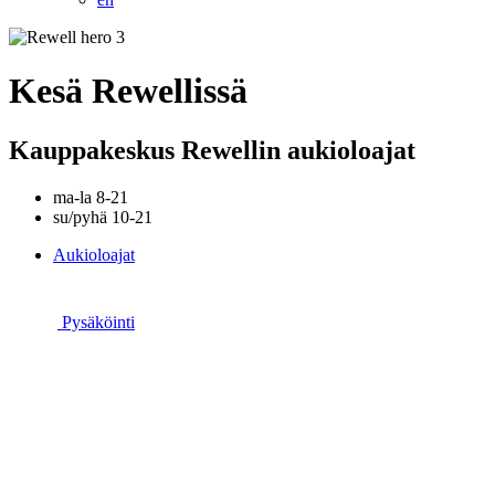
Kesä Rewellissä
Kauppakeskus Rewellin aukioloajat
ma-la 8-21
su/pyhä 10-21
Aukioloajat
Pysäköinti