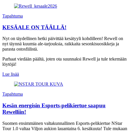
Tapahtuma
KESÄALE ON TÄÄLLÄ!
Nyt on täydellinen hetki päivittää kesätyyli kohdilleen! Rewell on
nyt täynnä kuumia ale-tarjouksia, raikkaita sesonkisuosikkeja ja
parasta ostosfiilistä.
Parhaat viedään päältä, joten ota suunnaksi Rewell ja tule tekemään
löytöjä!
Lue lisää
Tapahtuma
Kesän energisin Esports-pelikiertue saapuu
Rewelliin!
Suomen ensimmäinen valtakunnallinen Esports-pelikiertue NStar
Tour 1.0 valtaa Viljon aukion lauantaina 6. kesäkuuta! Tule mukaan