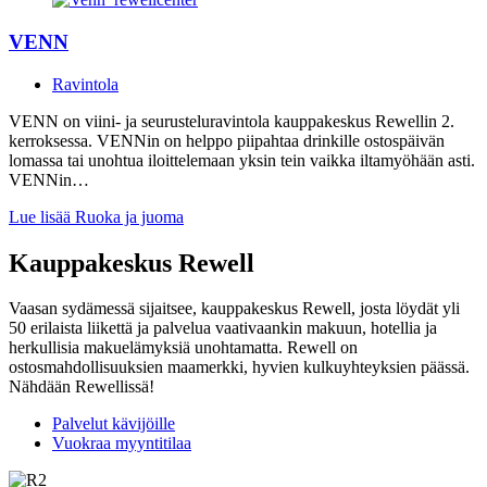
VENN
Ravintola
VENN on viini- ja seurusteluravintola kauppakeskus Rewellin 2.
kerroksessa. VENNin on helppo piipahtaa drinkille ostospäivän
lomassa tai unohtua iloittelemaan yksin tein vaikka iltamyöhään asti.
VENNin…
Lue lisää
Ruoka ja juoma
Kauppakeskus Rewell
Vaasan sydämessä sijaitsee, kauppakeskus Rewell, josta löydät yli
50 erilaista liikettä ja palvelua vaativaankin makuun, hotellia ja
herkullisia makuelämyksiä unohtamatta. Rewell on
ostosmahdollisuuksien maamerkki, hyvien kulkuyhteyksien päässä.
Nähdään Rewellissä!
Palvelut kävijöille
Vuokraa myyntitilaa