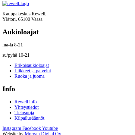
Kauppakeskus Rewell,
Ylätori, 65100 Vaasa
Aukioloajat
ma-la 8-21
su/pyhä 10-21
Erikoisaukioloajat
Liikkeet ja palvelut
Ruoka ja juoma
Info
Rewell info
Yhteystiedot
Tietosuoja
Kilpailusäännöt
Instagram
Facebook
Youtube
Website by
Morgan Digital Oy
.